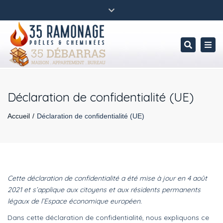
×
Fermer
35 Ramonage, poêles & cheminées 35850 Gevezé
la
Tog
barre
Recherc
Tél . 02 99 69 54 73 – 06 43 69 94 55
supérieure
nav
Déclaration de confidentialité (UE)
Accueil
Déclaration de confidentialité (UE)
Cette déclaration de confidentialité a été mise à jour en 4 août
2021 et s’applique aux citoyens et aux résidents permanents
légaux de l’Espace économique européen.
Dans cette déclaration de confidentialité, nous expliquons ce