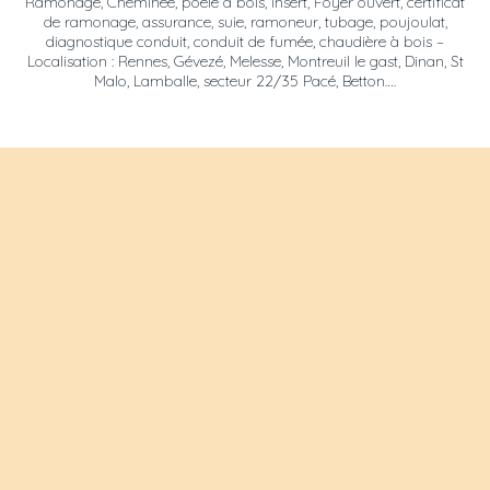
Ramonage, Cheminée, poêle à bois, insert, Foyer ouvert, certificat
de ramonage, assurance, suie, ramoneur, tubage, poujoulat,
diagnostique conduit, conduit de fumée, chaudière à bois –
Localisation : Rennes, Gévezé, Melesse, Montreuil le gast, Dinan, St
Malo, Lamballe, secteur 22/35 Pacé, Betton….